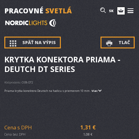
PRACOVNÉ
SVETLÁ
SK
SPÄŤ NA VÝPIS
TLAČ
KRYTKA KONEKTORA PRIAMA -
DEUTCH DT SERIES
Kód produktu:
CI08-DT2
Priama krytka konektora Deutsch na hadicu s priemerom 10 mm .
Viac
Cena s DPH
1,31 €
Cena bez DPH
1,08 €