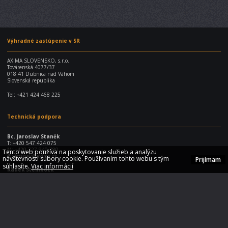
Výhradné zastúpenie v SR
AXIMA SLOVENSKO, s.r.o.
Továrenská 4077/37
018 41 Dubnica nad Váhom
Slovenská republika
Tel: +421 424 468 225
Technická podpora
Bc. Jaroslav Staněk
T: +420 547 424 075
M: +420 727 940 780
Tento web používa na poskytovanie služieb a analýzu
@:
jstanek@axima.cz
návštevnosti súbory cookie. Používaním tohto webu s tým
Prijímam
súhlasíte.
Viac informácií
Radek Steinbock
T: +420 547 424 077
M: +420 724 870 684
@: rsteinbock@axima.cz
E-shop