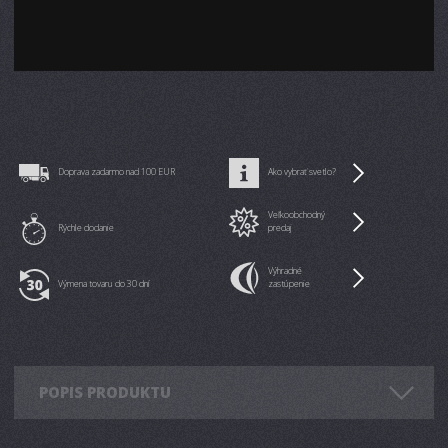
Doprava zadarmo nad 100 EUR
Ako vybrať svetlo?
Veľkoobchodný
Rýchle dodanie
predaj
Výhradné
Výmena tovaru do 30 dní
zastúpenie
POPIS PRODUKTU